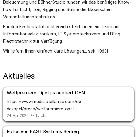
Beleuchtung und Bühne/Studio runden wir das benötigte Know-
how für Licht, Ton, Rigging und Bühne der klassischen 
Veranstaltungstechnik ab.
Für den Festinstallationsbereich steht Ihnen ein Team aus 
Informationselektronikern, IT Systemtechnikern und BEng 
Elektrotechnik zur Verfügung.
Wir liefern Ihnen einfach klare Lösungen... seit 1963!
Aktuelles
Weltpremiere: Opel präsentiert GEN4-Prototyp für Formel E
https://www.media.stellantis.com/de-
de/opel/press/weltpremiere-opel-
praesentiert-gen4-prototyp-fuer-
24. Apr. 2026, 23:17
Uhr
formel-e
Fotos von BAST.Systems Beitrag