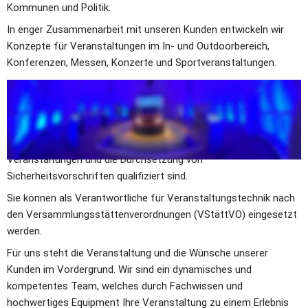
Kommunen und Politik.
In enger Zusammenarbeit mit unseren Kunden entwickeln wir 
Konzepte für Veranstaltungen im In- und Outdoorbereich, 
Konferenzen, Messen, Konzerte und Sportveranstaltungen.
Unser Team besteht aus engagierten Fachkräften für die 
Bereiche Licht, Ton, Bühne und Bildtechnik. 
Darüber hinaus gehören zu unserem Team Meister für 
Veranstaltungstechnik, die für technischen Durchführung von 
Veranstaltungen und die Durchsetzung von 
Sicherheitsvorschriften qualifiziert sind. 
Sie können als Verantwortliche für Veranstaltungstechnik nach 
den Versammlungsstättenverordnungen (VStättVO) eingesetzt 
werden.
Für uns steht die Veranstaltung und die Wünsche unserer 
Kunden im Vordergrund. Wir sind ein dynamisches und 
kompetentes Team, welches durch Fachwissen und 
hochwertiges Equipment Ihre Veranstaltung zu einem Erlebnis 